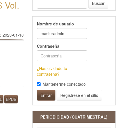
 Vol.
Buscar
Nombre de usuario
o:
2023-01-10
Contraseña
¿Has olvidado tu
contraseña?
Mantenerme conectado
Entrar
Regístrese en el sitio
L
EPUB
PERIODICIDAD (CUATRIMESTRAL)