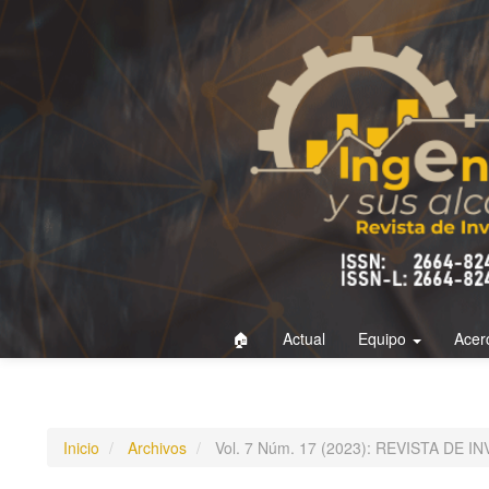
Navegación
principal
Contenido
principal
Barra
lateral
🏠
Actual
Equipo
Acer
Inicio
Archivos
Vol. 7 Núm. 17 (2023): REVISTA DE