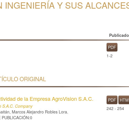
 INGENIERÍA Y SUS ALCANCES
Publicad
PDF
1-2
TÍCULO ORIGINAL
tividad de la Empresa AgroVision S.A.C.
PDF
HTM
ion S.A.C. Company
242 - 254
aitán, Marcos Alejandro Robles Lora.
E PUBLICACIÓN:0