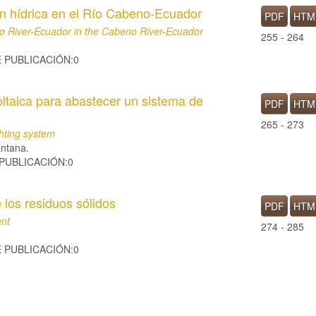
ón hídrica en el Río Cabeno-Ecuador
PDF
HTM
no River-Ecuador in the Cabeno River-Ecuador
255 - 264
E PUBLICACIÓN:0
ltaica para abastecer un sistema de
PDF
HTM
265 - 273
ghting system
antana.
 PUBLICACIÓN:0
 los residuos sólidos
PDF
HTM
ent
274 - 285
E PUBLICACIÓN:0