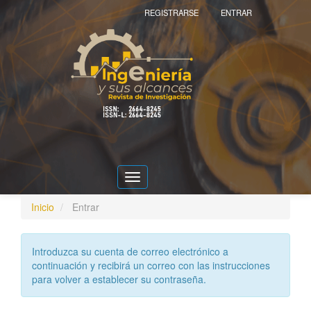
Navegación
REGISTRARSE
ENTRAR
principal
Contenido
principal
Barra
lateral
Toggle
navigation
Inicio
Entrar
Introduzca su cuenta de correo electrónico a
continuación y recibirá un correo con las instrucciones
para volver a establecer su contraseña.