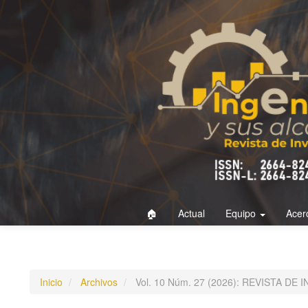
Navegación
principal
Contenido
principal
Barra
lateral
🏠
Actual
Equipo
Acer
Inicio
Archivos
Vol. 10 Núm. 27 (2026): REVISTA D