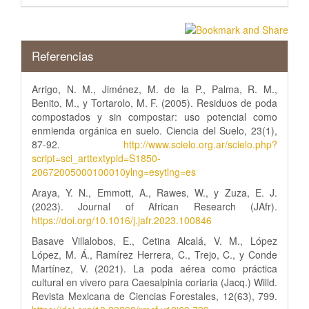
Referencias
Arrigo, N. M., Jiménez, M. de la P., Palma, R. M.,
Benito, M., y Tortarolo, M. F. (2005). Residuos de poda
compostados y sin compostar: uso potencial como
enmienda orgánica en suelo. Ciencia del Suelo, 23(1),
87-92.
http://www.scielo.org.ar/scielo.php?
script=sci_arttextypid=S1850-
20672005000100010ylng=esytlng=es
Araya, Y. N., Emmott, A., Rawes, W., y Zuza, E. J.
(2023). Journal of African Research (JAfr).
https://doi.org/10.1016/j.jafr.2023.100846
Basave Villalobos, E., Cetina Alcalá, V. M., López
López, M. Á., Ramírez Herrera, C., Trejo, C., y Conde
Martínez, V. (2021). La poda aérea como práctica
cultural en vivero para Caesalpinia coriaria (Jacq.) Willd.
Revista Mexicana de Ciencias Forestales, 12(63), 799.