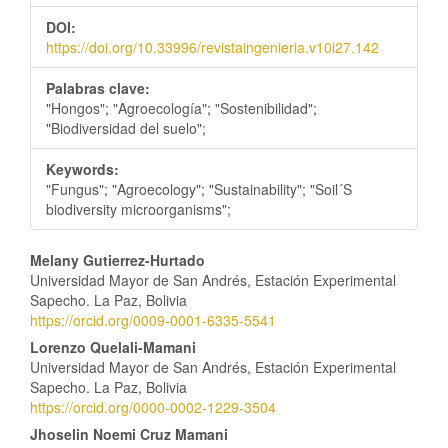
DOI:
https://doi.org/10.33996/revistaingenieria.v10i27.142
Palabras clave:
"Hongos"; "Agroecología"; "Sostenibilidad";
"Biodiversidad del suelo";
Keywords:
"Fungus"; "Agroecology"; "Sustainability"; "Soil´S
biodiversity microorganisms";
Contenido
Melany Gutierrez-Hurtado
Universidad Mayor de San Andrés, Estación Experimental
principal
Sapecho. La Paz, Bolivia
https://orcid.org/0009-0001-6335-5541
del
Lorenzo Quelali-Mamani
artículo
Universidad Mayor de San Andrés, Estación Experimental
Sapecho. La Paz, Bolivia
https://orcid.org/0000-0002-1229-3504
Jhoselin Noemi Cruz Mamani