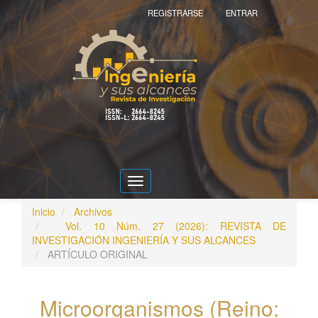
Navegación
REGISTRARSE
ENTRAR
principal
Contenido
principal
Barra
lateral
Toggle
navigation
Inicio
Archivos
Vol. 10 Núm. 27 (2026): REVISTA DE
INVESTIGACIÓN INGENIERÍA Y SUS ALCANCES
ARTÍCULO ORIGINAL
Microorganismos (Reino: