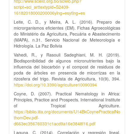
http://www.scielo.org.bo/scielo.php?
script=sci_arttextypid=S2409-
16182018000200006ylng=esytlng=es
Leite, C. D., y Meira, A. L. (2016). Preparo de
microrganismos eficientes (EM). Fichas Agroecológicas
do Ministério da Agricultura, Pecuária e Abastecimento
(MAPA), n.31. Servicio Nacional de Meteorología e
Hidrología. La Paz Bolivia
Vahedi, R., y Rasouli Sadeghiani, M. H. (2019).
Biodisponibilidad de algunos micronutrientes bajo la
influencia del biocarbón y el compost de residuos de
poda de árboles en presencia de micorrizas en la
rizosfera del trigo. Revista de Agricultura, 10(9), 394.
https://doi.org/10.3390/agriculture10090394
Coyne, D. (2007). Practical Nematology in Africa:
Principles, Practice and Prospects. International Institute
of Tropical Agriculture.
https://biblio.iita.org/documents/U14BkCoynePracticalNo
thomDev.pdf-
d663ec356760331c1acd9a16e3848f16.pdf
Laguna, C. (2014). Correlación y regresión lineal.