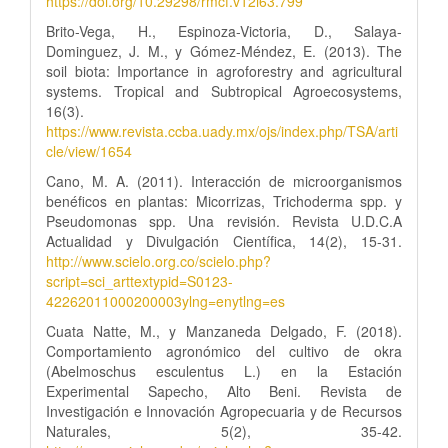
https://doi.org/10.29298/rmcf.v12i63.799
Brito-Vega, H., Espinoza-Victoria, D., Salaya-
Dominguez, J. M., y Gómez-Méndez, E. (2013). The
soil biota: Importance in agroforestry and agricultural
systems. Tropical and Subtropical Agroecosystems,
16(3).
https://www.revista.ccba.uady.mx/ojs/index.php/TSA/arti
cle/view/1654
Cano, M. A. (2011). Interacción de microorganismos
benéficos en plantas: Micorrizas, Trichoderma spp. y
Pseudomonas spp. Una revisión. Revista U.D.C.A
Actualidad y Divulgación Científica, 14(2), 15-31.
http://www.scielo.org.co/scielo.php?
script=sci_arttextypid=S0123-
42262011000200003ylng=enytlng=es
Cuata Natte, M., y Manzaneda Delgado, F. (2018).
Comportamiento agronómico del cultivo de okra
(Abelmoschus esculentus L.) en la Estación
Experimental Sapecho, Alto Beni. Revista de
Investigación e Innovación Agropecuaria y de Recursos
Naturales, 5(2), 35-42.