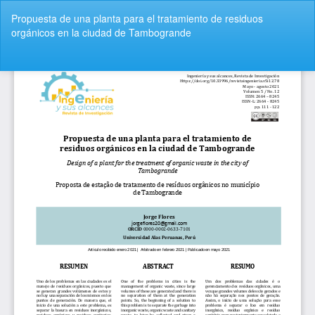
Volver
Propuesta de una planta para el tratamiento de residuos
a
orgánicos en la ciudad de Tambogrande
los
detalles
del
De
De
artículo
P