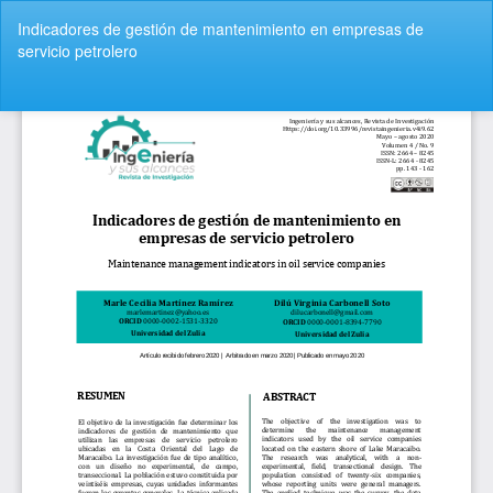
Volver
Indicadores de gestión de mantenimiento en empresas de
a
servicio petrolero
los
detalles
del
De
De
artículo
P