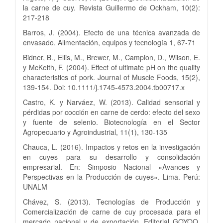
la carne de cuy. Revista Guillermo de Ockham, 10(2):
217-218
Barros, J. (2004). Efecto de una técnica avanzada de
envasado. Alimentación, equipos y tecnología 1, 67-71
Bidner, B., Ellis, M., Brewer, M., Campion, D., Wilson, E.
y McKeith, F. (2004). Effect of ultimate pH on the quality
characteristics of pork. Journal of Muscle Foods, 15(2),
139-154. Doi: 10.1111/j.1745-4573.2004.tb00717.x
Castro, K. y Narváez, W. (2013). Calidad sensorial y
pérdidas por cocción en carne de cerdo: efecto del sexo
y fuente de selenio. Biotecnología en el Sector
Agropecuario y Agroindustrial, 11(1), 130-135
Chauca, L. (2016). Impactos y retos en la investigación
en cuyes para su desarrollo y consolidación
empresarial. En: Simposio Nacional «Avances y
Perspectivas en la Producción de cuyes». Lima. Perú:
UNALM
Chávez, S. (2013). Tecnologías de Producción y
Comercialización de carne de cuy procesada para el
mercado nacional y de exportación. Editorial GOYOQ.