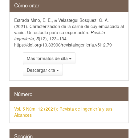
Detalles
Cómo citar
del
Estrada Miño, E. E., & Velastegui Bosquez, G. A.
artículo
(2021). Caracterización de la carne de cuy empacado al
vacío. Un estudio para su exportación.
Revista
Ingeniería
,
5
(12), 123–134.
https://doi.org/10.33996/revistaingenieria.v5i12.79
Más formatos de cita
Descargar cita
Número
Vol. 5 Núm. 12 (2021): Revista de Ingeniería y sus
Alcances
Sección