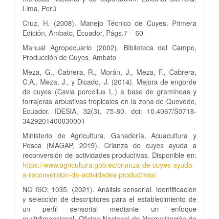
Lima, Perú
Cruz, H. (2008). Manejo Técnico de Cuyes. Primera
Edición, Ambato, Ecuador, Págs.7 – 60
Manual Agropecuario (2002). Biblioteca del Campo,
Producción de Cuyes. Ambato
Meza, G., Cabrera, R., Morán, J., Meza, F., Cabrera,
C.A., Meza, J., y Dicado, J. (2014). Mejora de engorde
de cuyes (Cavia porcellus L.) a base de gramíneas y
forrajeras arbustivas tropicales en la zona de Quevedo,
Ecuador. IDESIA, 32(3), 75-80. doi: 10.4067/S0718-
3429201400030001
Ministerio de Agricultura, Ganadería, Acuacultura y
Pesca (MAGAP, 2019). Crianza de cuyes ayuda a
reconversión de actividades productivas. Disponible en:
https://www.agricultura.gob.ec/crianza-de-cuyes-ayuda-
a-reconversion-de-actividades-productivas/
NC ISO: 1035. (2021). Análisis sensorial. Identificación
y selección de descriptores para el establecimiento de
un perfil sensorial mediante un enfoque
multidimensional. Oficina Nacional de Normalización de