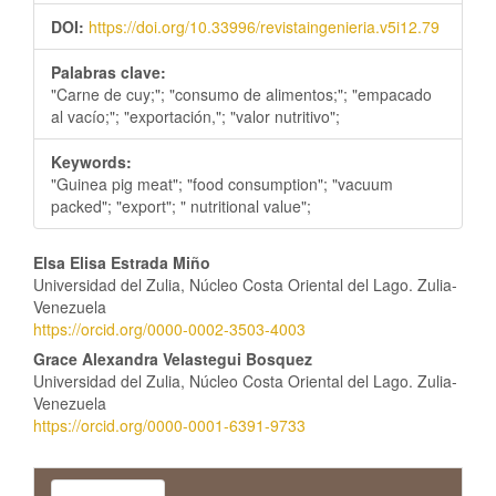
DOI:
https://doi.org/10.33996/revistaingenieria.v5i12.79
Palabras clave:
"Carne de cuy;"; "consumo de alimentos;"; "empacado
al vacío;"; "exportación,"; "valor nutritivo";
Keywords:
"Guinea pig meat"; "food consumption"; "vacuum
packed"; "export"; " nutritional value";
Contenido
Elsa Elisa Estrada Miño
Universidad del Zulia, Núcleo Costa Oriental del Lago. Zulia-
principal
Venezuela
https://orcid.org/0000-0002-3503-4003
del
Grace Alexandra Velastegui Bosquez
artículo
Universidad del Zulia, Núcleo Costa Oriental del Lago. Zulia-
Venezuela
https://orcid.org/0000-0001-6391-9733