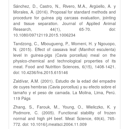
Sánchez, D., Castro, N., Rivero, M.A., Argüello, A. y
Morales, A. (2016). Proposal for standard methods and
procedure for guinea pig carcass evaluation, jointing
and tissue separation. Journal of Applied Animal
Research, 44(1), 65-70. doi:
10.1080/09712119.2015.1006234
Tandzong, C., Mbougueng, P., Womeni, H. y Ngouopo,
N. (2015). Effect of cassava leaf (Manihot esculenta)
level in guinea-pigs (Cavia porcellus) meal on the
physico-chemical and technological properties of its
meat. Food and Nutrition Sciences, 6(15), 1408-1421.
doi: 10.4236/fns.2015.615146
Zaldívar, A.M. (2001). Estudio de la edad del empadre
de cuyes hembras (Cavia porcellus) y su efecto sobre el
tamaño y el peso de camada. La Molina, Lima, Perú.
119 Págs
Zhang, S., Farouk, M., Young, O., Wieliczko, K. y
Podmore, C. (2005). Functional stability of frozen
normal and high pH beef. Meat Science, 69(4), 765-
772. doi: 10.1016/j.meatsci.2004.11.009