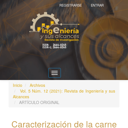
Navegación
REGISTRARSE
ENTRAR
principal
Contenido
principal
Barra
lateral
Toggle
navigation
Inicio
Archivos
Vol. 5 Núm. 12 (2021): Revista de Ingeniería y sus
Alcances
ARTÍCULO ORIGINAL
Caracterización de la carne