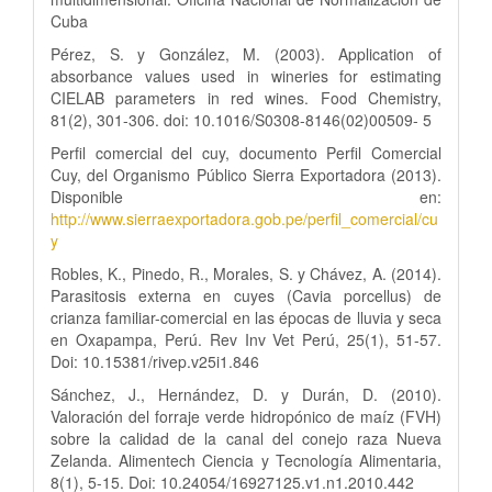
Cuba
Pérez, S. y González, M. (2003). Application of
absorbance values used in wineries for estimating
CIELAB parameters in red wines. Food Chemistry,
81(2), 301-306. doi: 10.1016/S0308-8146(02)00509- 5
Perfil comercial del cuy, documento Perfil Comercial
Cuy, del Organismo Público Sierra Exportadora (2013).
Disponible en:
http://www.sierraexportadora.gob.pe/perfil_comercial/cu
y
Robles, K., Pinedo, R., Morales, S. y Chávez, A. (2014).
Parasitosis externa en cuyes (Cavia porcellus) de
crianza familiar-comercial en las épocas de lluvia y seca
en Oxapampa, Perú. Rev Inv Vet Perú, 25(1), 51-57.
Doi: 10.15381/rivep.v25i1.846
Sánchez, J., Hernández, D. y Durán, D. (2010).
Valoración del forraje verde hidropónico de maíz (FVH)
sobre la calidad de la canal del conejo raza Nueva
Zelanda. Alimentech Ciencia y Tecnología Alimentaria,
8(1), 5-15. Doi: 10.24054/16927125.v1.n1.2010.442