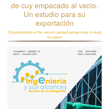
de cuy empacado al vacío.
Un estudio para su
exportación
Characterization of the vacuum packed guinea meat. A study
for export
Barra
lateral
del
artículo