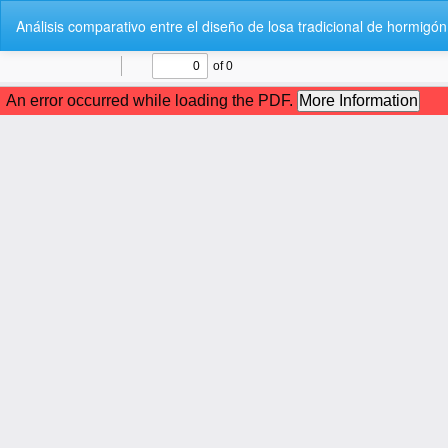
Volver
Análisis comparativo entre el diseño de losa tradicional de hormig
a
los
detalles
del
artículo