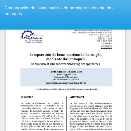
Volver
Comparación de losas macizas de hormigón mediante dos
a
enfoques
los
detalles
del
De
De
artículo
P