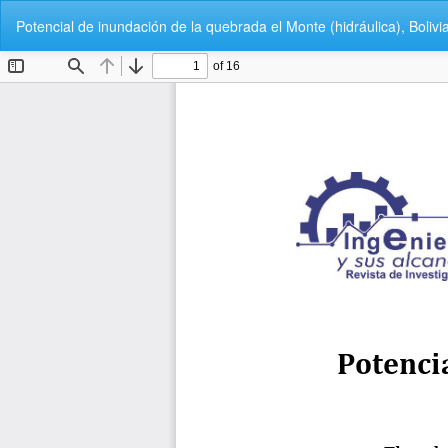
Volver
Potencial de inundación de la quebrada el Monte (hidráulica), Bolivi
a
los
detalles
del
artículo